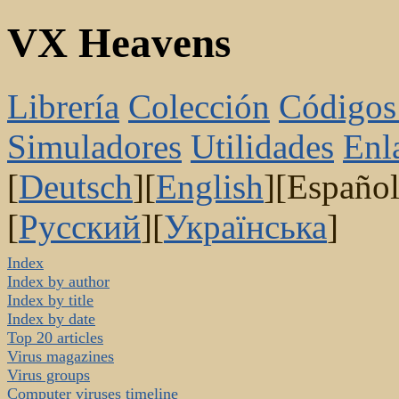
VX Heavens
Librería
Colección
Códigos
Simuladores
Utilidades
Enl
[
Deutsch
][
English
][Español
[
Русский
][
Українська
]
Index
Index by author
Index by title
Index by date
Top 20 articles
Virus magazines
Virus groups
Computer viruses timeline